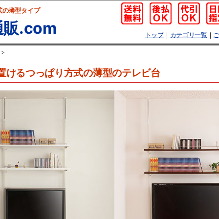
式の薄型タイプ
販.com
｜
トップ
｜
カテゴリ一覧
｜
>
置けるつっぱり方式の薄型のテレビ台