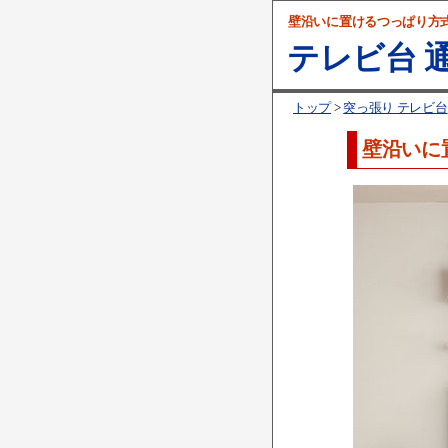
壁沿いに置けるつっぱり方
テレビ台 通
トップ
>
突っ張り テレビ台
壁沿いに