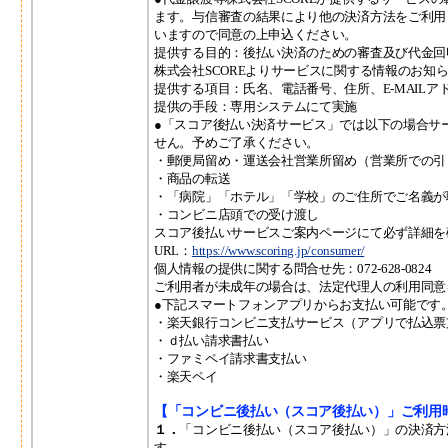
ます。与信審査の結果により他の決済方法をご利用
いますので同意の上申込ください。
提供する目的：後払い決済のための審査及び代金回
株式会社SCOREよりサービスに関する情報のお知
提供する項目：氏名、電話番号、住所、E‐MAIL
提供の手段：専用システムにて実施
●「スコア後払い決済サービス」では以下の場合サ
せん。予めご了承ください。
・郵便局留め・運送会社営業所留め（営業所での引
・商品の転送
・「病院」「ホテル」「学校」のご住所でご名義が
・コンビニ店頭での受け渡し
スコア後払いサービスご案内ページにて必ず詳細を
URL：
https://www.scoring.jp/consumer/
個人情報の提供に関する問合せ先：072-628-0824
ご利用者が未成年の場合は、法定代理人の利用同意
●下記スマートフォンアプリからお支払い可能です
・楽天銀行コンビニ支払サービス（アプリで払込票
・ｄ払い請求書払い
・ファミペイ請求書支払い
・楽天ペイ
【「コンビニ後払い（スコア後払い）」ご利用
１．
「コンビニ後払い（スコア後払い）」の決済方
す。