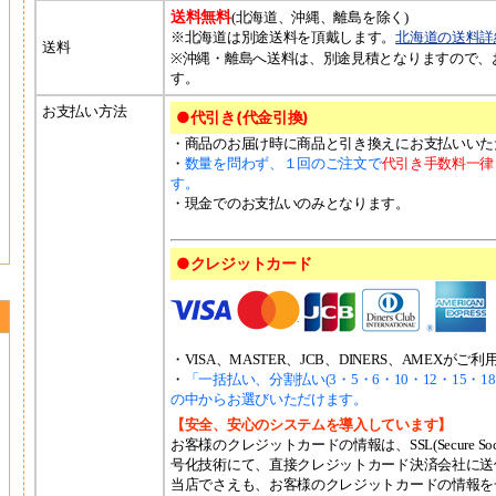
送料無料
(北海道、沖縄、離島を除く)
※北海道は別途送料を頂戴します。
北海道の送料詳
送料
※沖縄・離島へ送料は、別途見積となりますので、
す。
お支払い方法
●代引き(代金引換)
・商品のお届け時に商品と引き換えにお支払いいた
・
数量を問わず、１回のご注文で
代引き手数料一律
す。
・現金でのお支払いのみとなります。
●クレジットカード
・VISA、MASTER、JCB、DINERS、AMEXが
・
「一括払い、分割払い(3・5・6・10・12・15・1
の中からお選びいただけます。
【安全、安心のシステムを導入しています】
お客様のクレジットカードの情報は、SSL(Secure Sock
号化技術にて、直接クレジットカード決済会社に送
当店でさえも、お客様のクレジットカードの情報を