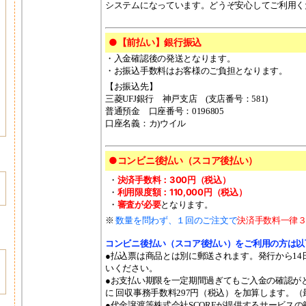
システムになっています。どうぞ安心してご利用く
●【前払い】銀行振込
・入金確認後の発送となります。
・お振込手数料はお客様のご負担となります。
【お振込先】
三菱UFJ銀行 神戸支店 (支店番号：581)
普通預金 口座番号：0196805
口座名義：カ)ウイル
●コンビニ後払い（スコア後払い）
決済手数料：300円（税込）
・
利用限度額：110,000円（税込）
・
審査が必要
・
となります。
※
数量を問わず、１回のご注文で
決済手数料一律３
コンビニ後払い（スコア後払い）をご利用の方は以
●払込票は商品とは別に郵送されます。発行から14
いください。
●お支払い期限を一定期間過ぎてもご入金の確認が
に 回収事務手数料297円（税込）を加算します。（最
●代金譲渡等株式会社SCOREが提供するサービス