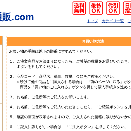
販.com
｜
トップ
｜
カテゴリ一覧
｜
お買い物方法
お買い物の手順は以下の順番にすすめてください。
１、
ご注文商品がお決まりになったら、ご希望の数量をお選びいただき
ボタンを押してください。
２、
商品コード、商品名、単価、数量、金額をご確認ください。
続けて他の商品もご購入される場合は、「前のページに戻る」ボ
※
商品を「買い物かごに入れる」ボタンを押して購入手続きを進め
３、
お名前、ご住所等のご記入をお願いします。
４、
お名前、ご住所等をご記入いただきましたら、「ご確認ボタン」を
５、
確認の画面が表示されますので、ご入力された情報に誤りがないか
６、
ご記入に誤りがない場合は、「ご注文ボタン」を押してください。