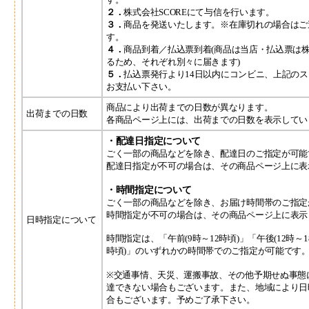
２．
株式会社SCOREにて与信を行います。
３．
商品を発送いたします。※在庫切れの場合はご
す。
４．
商品到着／払込票到着(商品は当店・払込票は株
るため、それぞれ別々に届きます)
５．
払込票発行より14日以内にコンビニ、上記の
お支払い下さい。
商品により出荷までの日数が異なります。
出荷までの日数
各商品ページ上には、出荷までの日数を表示してい
・配達日指定について
ごく一部の商品などを除き、配達日のご指定が可能
配達日指定が不可の場合は、その商品ページ上に表
・時間指定について
ごく一部の商品などを除き、お届け時間帯のご指定
時間指定が不可の場合は、その商品ページ上に表示
日時指定について
時間指定は、「午前(9時～12時頃)」「午後(12時～18
時頃)」のいずれかの時間帯でのご指定が可能です。
※交通事情、天災、運搬事故、その他予期せぬ事態
達できない場合もございます。また、地域により日
合もございます。予めご了承下さい。