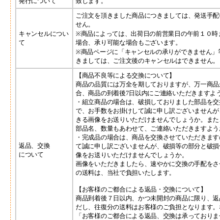
発行について
致します。
ご注文を頂きました商品につきましては、発送手配
せん。
キャンセルについ
※商品によっては、出荷日の前営業日の午前１０時
て
場合、承り可能な場合もございます。
※商品ページに「キャンセルの承りができません」
きましては、ご注文後のキャンセルはできません。
【商品不良等による交換について】
商品の品質には万全を期しておりますが、万一商品
合、商品の到着後7日以内にご連絡いただきますよ
・組立商品の場合は、破損しておりました部品を交
で、お手数をお掛けして誠に申し訳ございませんが
きる画像をお送りいただけませんでしょうか。また
部品名、数量もあわせて、ご連絡いただきますよう
・完成品の場合は、商品を交換させていただきます
返品、交換
て誠に申し訳ございませんが、破損等の部分と破損
について
像をお送りいただけませんでしょうか。
画像をいただきましたら、速やかに交換の手配をさ
の送料は、当社で負担いたします。
【お客様のご都合による返品・交換について】
商品到着後７日以内、かつ未開封の商品に限り、返
だし、往復分の送料はお客様のご負担となります。
「お客様のご都合による返品、交換は承っておりま