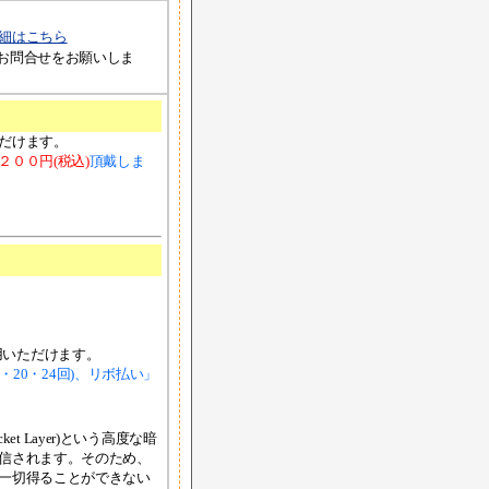
細はこちら
お問合せをお願いしま
だけます。
２００円(税込)
頂戴しま
ご利用いただけます。
8・20・24回)、リボ払い」
et Layer)という高度な暗
信されます。そのため、
一切得ることができない