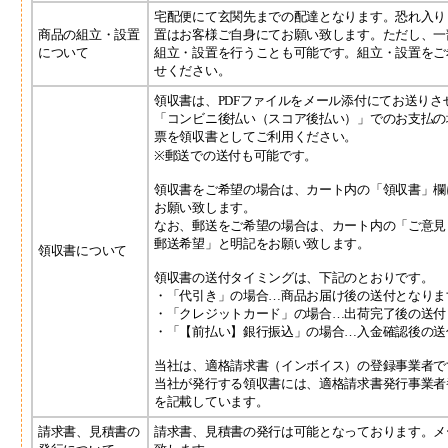
宅配便にて玄関先までの配達となります。恐れ入り
商品の組立・設置
置はお客様ご自身にてお願い致します。ただし、一
について
組立・設置を行うことも可能です。組立・設置をご
せください。
領収書は、PDFファイルをメール添付にてお送りさ
「コンビニ後払い（スコア後払い）」でのお支払の
票を領収書としてご利用ください。
※郵送での送付も可能です。
領収書をご希望の場合は、カート内の「領収書」欄
お願い致します。
なお、郵送をご希望の場合は、カート内の「ご意見
郵送希望」と明記をお願い致します。
領収書について
領収書の送付タイミングは、下記のとおりです。
・「代引き」の場合…商品お届け後の送付となりま
・「クレジットカード」の場合…出荷完了後の送付
・「【前払い】銀行振込」の場合…入金確認後の送
当社は、適格請求書（インボイス）の登録事業者で
当社が発行する領収書には、適格請求書発行事業者番号（T
を記載しています。
請求書、見積書の
請求書、見積書の発行は可能となっております。メ