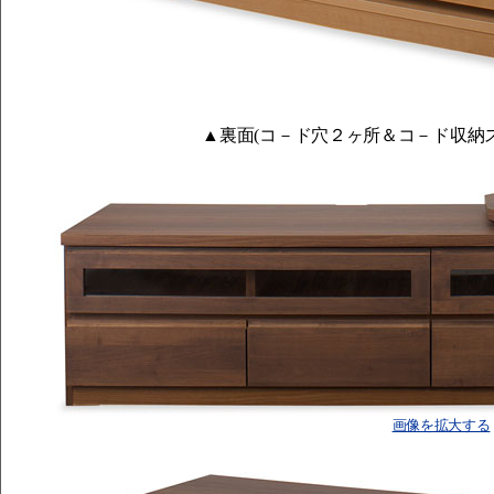
▲裏面(コ－ド穴２ヶ所＆コ－ド収納
画像を拡大する