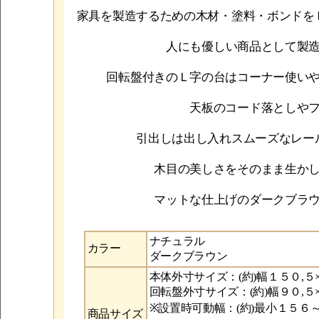
家具を製造するための木材・塗料・ボンドを
人にも優しい商品として製
回転盤付きのＬ字の台はコーナー使い
天板のコード落としや
引出しは出し入れスムーズなレー
木目の美しさをそのまま生か
マットな仕上げのダークブラ
ナチュラル
カラー
ダークブラウン
本体外寸サイズ：(約)幅１５０,５
回転盤外寸サイズ：(約)幅９０,５
※設置時可動幅：(約)最小１５６
商品サイズ